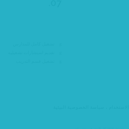
07.
إدارة وتشغيل مدارس ال
تشغيل كامل للمدارس
تقديم استشارات تشغيليه
تشغيل قسم التدريب
استخدام ، سياسة الخصوصية البيئية
ق ﻣﺤﻔﻮﻇﺔ.