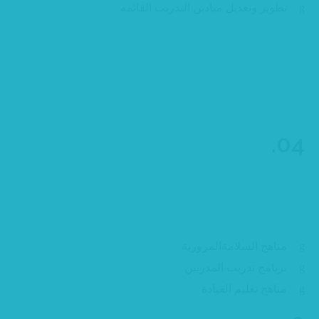
تطوير وتعديل ميادين التدريب القائمه
04.
اعداد وتطوير المناهج
مناهج السلامةالمرورية
برنامج تدريب المدربين
مناهج تعليم القيادة