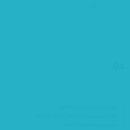
ﺧﺪﻣﺎﺗﻨﺎ
WIK
ﺧﺪﻣﺎﺗﻨﺎ
01.
تصميم واعداد الميادين
ميادين تدريب المركبات الخاصه
ميادين تدريب مركبات النقل الثقيل والخفيف
ميادين تدريب الدراجات الآليه