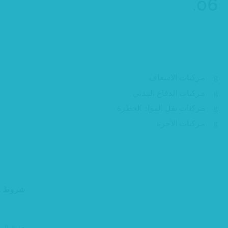
06.
الرخص المهنية
مركبات الاسعاف
مركبات الدفاع المدني
مركبات نقل المواد الخطرة
مركبات الأجرة
شروط ال
حقوق النشر WIK 2023 ﻛﻞ اﻟﺤﻘﻮ